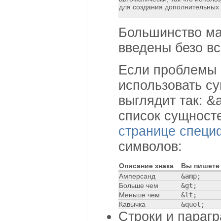
для создания дополнительных
Большинство ма
введены безо вс
Если проблемы 
использовать с
выглядит так: 
список сущност
странице спец
символов:
Описание знака
Вы пишете
Амперсанд
&amp;
Больше чем
&gt;
Меньше чем
&lt;
Кавычка
&quot;
Строки и параг