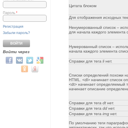
Цитата блоком
Пароль
*
Для отображения исходных те
Регистрация
Ненумерованный список – испо
для начала каждого элемента 
Забыли пароль?
Нумерованный список – использ
начала каждого элемента спис
Войти через
Login with Facebook
Login with ВКонтакте
Login with Twitter
Login with Google
Справки для тега
li
нет.
Login with Mail.ru
Login with Одноклассники
Login with Яндекс
Списки определений похожи на
HTML. <dl> начинает список о
<dt> начинает определяемый 
начинает описание определен
Справки для тега
dt
нет.
Справки для тега
dd
нет.
Справки для тега
img
нет.
По умолчанию теги параграфо
автоматически, так что использ