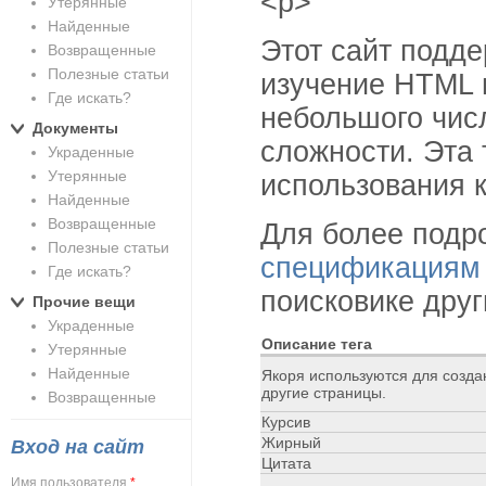
<p>
Утерянные
Найденные
Этот сайт подде
Возвращенные
Полезные статьи
изучение HTML 
Где искать?
небольшого чис
Документы
сложности. Эта
Украденные
Утерянные
использования к
Найденные
Возвращенные
Для более подр
Полезные статьи
спецификациям
Где искать?
поисковике дру
Прочие вещи
Украденные
Описание тега
Утерянные
Найденные
Якоря используются для созда
другие страницы.
Возвращенные
Курсив
Жирный
Вход на сайт
Цитата
Имя пользователя
*