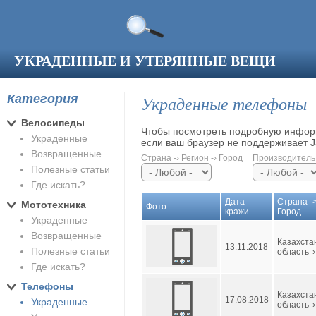
Перейти к основному содержанию
УКРАДЕННЫЕ И УТЕРЯННЫЕ ВЕЩИ
Категория
Украденные телефоны
Велосипеды
Чтобы посмотреть подробную информ
Украденные
если ваш браузер не поддерживает Ja
Возвращенные
Страна -› Регион -› Город
Производитель
Полезные статьи
Где искать?
Дата
Страна ->
Мототехника
Фото
кражи
Город
Украденные
Возвращенные
Казахста
13.11.2018
Полезные статьи
область
›
Где искать?
Телефоны
Казахста
17.08.2018
Украденные
область
›