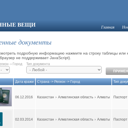
ЯННЫЕ ВЕЩИ
Главная
Но
енные документы
смотреть подробную информацию нажмите на строку таблицы или н
браузер не поддерживает JavaScript).
егион -› Город
Тип документа
Дата кражи
Страна -> Регион -> Город
Тип док
06.12.2016
Казахстан
›
Алматинская область
›
Алматы
Паспорт 
02.03.2014
Казахстан
›
Алматинская область
›
Алматы
Паспорт 