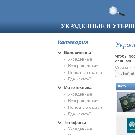
Перейти к основному содержанию
УКРАДЕННЫЕ И УТЕР
Категория
Украд
Велосипеды
Чтобы по
Украденные
если ваш 
Возвращенные
Страна -› Р
Полезные статьи
Где искать?
Фото
Мототехника
Украденные
Возвращенные
Полезные статьи
Где искать?
Телефоны
Украденные