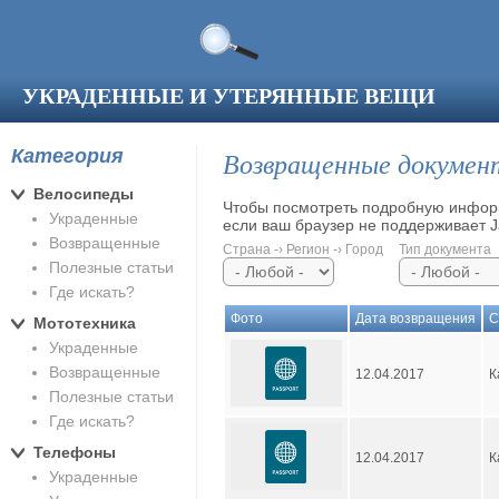
Перейти к основному содержанию
УКРАДЕННЫЕ И УТЕРЯННЫЕ ВЕЩИ
Категория
Возвращенные докуме
Велосипеды
Чтобы посмотреть подробную информ
Украденные
если ваш браузер не поддерживает Ja
Возвращенные
Страна -› Регион -› Город
Тип документа
Полезные статьи
Где искать?
Фото
Дата возвращения
С
Мототехника
Украденные
Возвращенные
12.04.2017
К
Полезные статьи
Где искать?
Телефоны
12.04.2017
К
Украденные