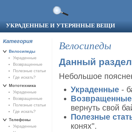
Перейти к основному содержанию
УКРАДЕННЫЕ И УТЕРЯННЫЕ ВЕЩИ
Категория
Велосипеды
Велосипеды
Украденные
Данный раздел
Возвращенные
Полезные статьи
Небольшое пояснен
Где искать?
Мототехника
Украденные
- б
Украденные
Возвращенные
Возвращенные
Полезные статьи
вернуть свой ба
Где искать?
Полезные стат
Телефоны
конях".
Украденные