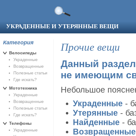
Перейти к основному содержанию
УКРАДЕННЫЕ И УТЕРЯННЫЕ ВЕЩИ
Категория
Прочие вещи
Велосипеды
Украденные
Данный раздел
Возвращенные
не имеющим св
Полезные статьи
Где искать?
Небольшое пояснен
Мототехника
Украденные
Возвращенные
Украденные
- б
Полезные статьи
Утерянные
- ба
Где искать?
Найденные
- б
Телефоны
Возвращенные
Украденные