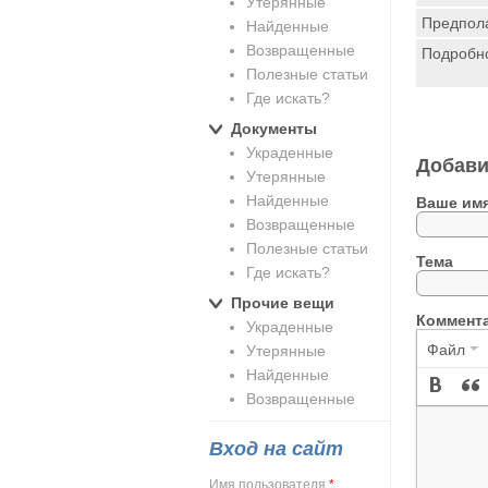
Утерянные
Предпола
Найденные
Возвращенные
Подробн
Полезные статьи
Где искать?
Документы
Украденные
Добави
Утерянные
Найденные
Ваше им
Возвращенные
Полезные статьи
Тема
Где искать?
Прочие вещи
Коммент
Украденные
Файл
Утерянные
Найденные
Возвращенные
Вход на сайт
Имя пользователя
*