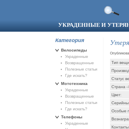
Перейти к основному содержанию
УКРАДЕННЫЕ И УТЕР
Категория
Утеря
Велосипеды
Опубликов
Украденные
Тип вещ
Возвращенные
Полезные статьи
Производ
Где искать?
Статус в
Мототехника
Страна -
Украденные
Цвет:
Возвращенные
Полезные статьи
Серийны
Где искать?
Особые 
Телефоны
Вознагр
Украденные
Контакты