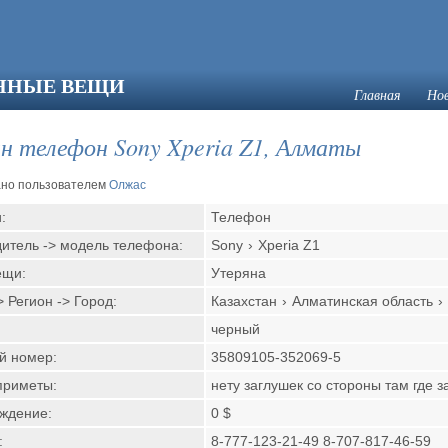
ЯННЫЕ ВЕЩИ
Главная
Но
н телефон Sony Xperia Z1, Алматы
ано пользователем
Олжас
и:
Телефон
итель -> модель телефона:
Sony
›
Xperia Z1
ещи:
Утеряна
> Регион -> Город:
Казахстан
›
Алматинская область
›
черный
й номер:
35809105-352069-5
приметы:
нету заглушек со стороны там где 
аждение:
0 $
:
8-777-123-21-49 8-707-817-46-59