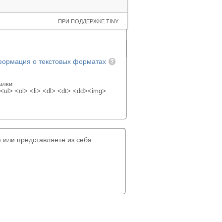
 ПРИ ПОДДЕРЖКЕ 
TINY
формация о текстовых форматах
ылки.
ul> <ol> <li> <dl> <dt> <dd><img>