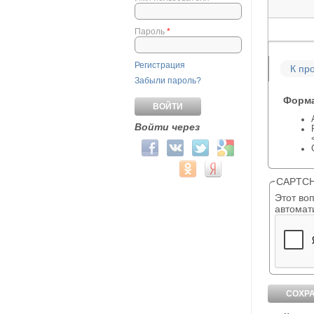
Пароль
*
Регистрация
К пр
Забыли пароль?
Форма
Войти через
Login with Facebook
Login with ВКонтакте
Login with Twitter
Login with Google
Login with Mail.ru
Login with Одноклассники
Login with Яндекс
CAPTC
Этот вопрос 
автомат