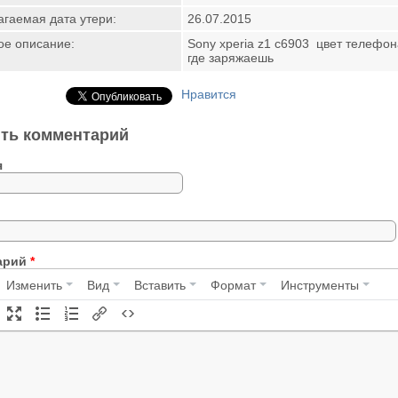
гаемая дата утери:
26.07.2015
ое описание:
Sony xperia z1 c6903 цвет телефон
где заряжаешь
Нравится
ть комментарий
я
арий
*
Изменить
Вид
Вставить
Формат
Инструменты