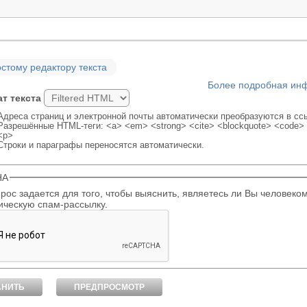
остому редактору текста
Более подробная ин
т текста
Адреса страниц и электронной почты автоматически преобразуются в сс
Разрешённые HTML-теги: <a> <em> <strong> <cite> <blockquote> <code> <
<p>
Строки и параграфы переносятся автоматически.
HA
задается для того, чтобы выяснить, являетесь ли Вы человеком или представляете из себя
ическую спам-рассылку.