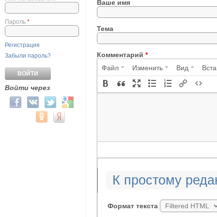
Ваше имя
Пароль
*
Тема
Регистрация
Комментарий
*
Забыли пароль?
Файл
Изменить
Вид
Вста
Войти через
Login with Facebook
Login with ВКонтакте
Login with Twitter
Login with Google
Login with Mail.ru
Login with Одноклассники
Login with Яндекс
К простому реда
Формат текста