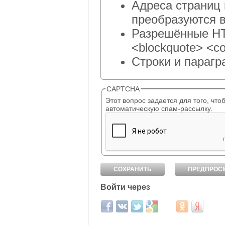
Адреса страниц 
преобразуются в
Разрешённые HTM
<blockquote> <co
Строки и парагр
CAPTCHA
Этот вопрос задается для того, чтобы выяснить, являет
автоматическую спам-рассылку.
Войти через
Login with Facebook
Login with ВКонтакте
Login with Twitter
Login with Google
Login with Mail.ru
Login with Од
Login wit