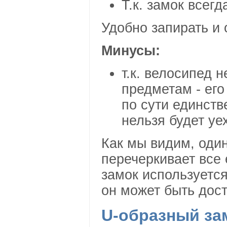
Т.к. замок всег
Удобно запирать и 
Минусы:
т.к. велосипед 
предметам - его 
по сути единств
нельзя будет уех
Как мы видим, оди
перечеркивает все 
замок используется
он может быть дос
U-образный за