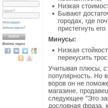
Низкая стоимос
Пароль
*
Бывают достато
городах, где поч
Регистрация
пристегнуть его 
Забыли пароль?
Минусы:
Войти через
Низкая стойкост
Login with Facebook
Login with ВКонтакте
Login with Twitter
Login with Google
перекусить трос
Login with Mail.ru
Login with Одноклассники
Login with Яндекс
Учитывая плюсы, с
популярность. Но в
воров он не поможе
магазине, продавец
следующее "Это за
дословная фраза, к