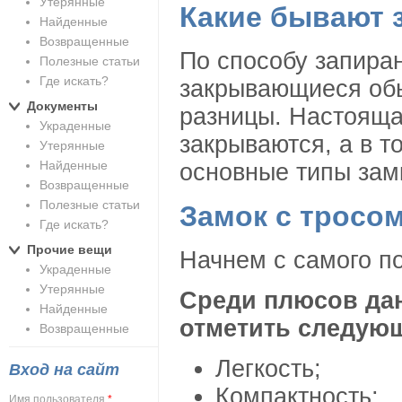
Утерянные
Какие бывают 
Найденные
Возвращенные
По способу запира
Полезные статьи
Где искать?
закрывающиеся обы
Документы
разницы. Настоящая
Украденные
закрываются, а в т
Утерянные
Найденные
основные типы замк
Возвращенные
Полезные статьи
Замок с тросо
Где искать?
Прочие вещи
Начнем с самого по
Украденные
Утерянные
Среди плюсов дан
Найденные
отметить следую
Возвращенные
Легкость;
Вход на сайт
Компактность;
Имя пользователя
*