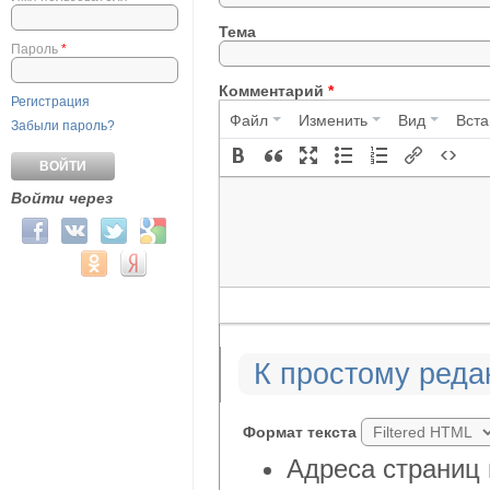
Тема
Пароль
*
Комментарий
*
Регистрация
Файл
Изменить
Вид
Вста
Забыли пароль?
Войти через
Login with Facebook
Login with ВКонтакте
Login with Twitter
Login with Google
Login with Mail.ru
Login with Одноклассники
Login with Яндекс
К простому реда
Формат текста
Адреса страниц 