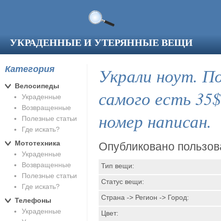
Перейти к основному содержанию
УКРАДЕННЫЕ И УТЕРЯННЫЕ ВЕЩИ
Категория
Украли ноут. По
Велосипеды
самого есть 35
Украденные
Возвращенные
номер написан.
Полезные статьи
Где искать?
Мототехника
Опубликовано пользо
Украденные
Возвращенные
Тип вещи:
Полезные статьи
Статус вещи:
Где искать?
Страна -> Регион -> Город:
Телефоны
Украденные
Цвет: